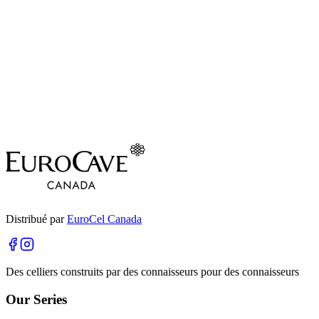
Garantie contre la corrosion
Nous garantissons votre investissement contre la rouille et la
corrosion pendant une décennie complète, assurant ainsi une
durabilité à long terme.
10
—
10
Distribué par
EuroCel Canada
Des celliers construits par des connaisseurs pour des connaisseurs
Our Series